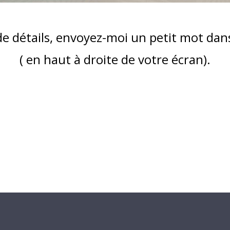
de détails, envoyez-moi un petit mot dan
( en haut à droite de votre écran).
nt : Pull enfant torsades