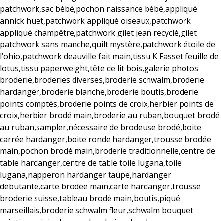
patchwork,sac bébé,pochon naissance bébé,appliqué
annick huet,patchwork appliqué oiseaux,patchwork
appliqué champêtre,patchwork gilet jean recyclé,gilet
patchwork sans manche,quilt mystère,patchwork étoile de
l’ohio,patchwork deauville fait main,tissu K Fasset,feuille de
lotus,tissu paperweight,tête de lit bois,galerie photos
broderie,broderies diverses,broderie schwalm,broderie
hardanger,broderie blanche,broderie boutis,broderie
points comptés,broderie points de croix,herbier points de
croix,herbier brodé main,broderie au ruban,bouquet brodé
au ruban,sampler,nécessaire de brodeuse brodé,boite
carrée hardanger,boite ronde hardanger,trousse brodée
main,pochon brodé main,broderie traditionnelle,centre de
table hardanger,centre de table toile lugana,toile
lugana,napperon hardanger taupe,hardanger
débutante,carte brodée main,carte hardanger,trousse
broderie suisse,tableau brodé main,boutis,piqué
marseillais,broderie schwalm fleur,schwalm bouquet