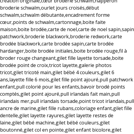
création originale,cœur broderie schwalm,napperon
broderie schwalm,ourlet jours croisés,début
schwalm,schwalm débutante,encadrement forme
cœur,points de schwalm,cartonnage,boite faite
maison,boite brodée,carte de noel,carte de noel sapin,sapin
patchwork,broderie blackwork,broderie redwork,carte
brodée blackwork,carte brodée sapin,carte brodée
hardanger,boite brodée initiales,boite brodée rouge,fil à
broder rouge changeant,gilet fille layette torsade,boite
brodée point de croix,tricot layette,galerie photos
tricot,gilet tricoté main,gilet bébé 4 couleurs,gilet 6
ans,layette fille 6 mois,gilet fille point ajouré,pull patchwork
enfant,pull colorié pour les enfants,bavoir brodé points
comptés,gilet point ajouré,pull irlandais fait main,pull
irlandais mer,pull irlandais torsade,point tricot irlandais,pull
ancre de marine,gilet fille rubans,coloriage enfant,gilet fille
dentelle,gilet layette rayures,gilet layette restes de
laine,gilet bébé machine,gilet bébé couleurs,gilet
boutonné,gilet col en pointe,gilet enfant bicolore,gilet