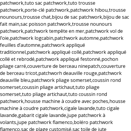
patchwork,tuto sac patchwork,tuto trousse
patchwork,porte-clé patchwork,patchwork hibou,trousse
nounours,trousse chat,bijou de sac patchwork,bijou de sac
fait main,sac poisson patchwork,trousse nounours
patchwork,patchwork tempête en mer,patchwork vol de
l’oie,patchwork logcabin,patchwork automne,patchwork
feuilles d’automne,patchwork appliqué
traditionnel,patchwork appliqué collé,patchwork appliqué
collé et rebrodé,patchwork appliqué festonné,pochon
pliage carré,couverture de berceau ninepatch,couverture
de berceau tricot,patchworh deauville rouge,patchwork
deauville bleu,patchwork pliage somerset,coussin rond
somerset,coussin pliage artichaut,tuto pliage
somerset,tuto pliage artichaut,tuto coussin rond
patchwork,housse machine à coudre avec poches,housse
machine à coudre patchwork,cigale lavande,tuto cigale
lavande,gabarit cigale lavande,jupe patchwork à
volants,jupe patchwork flamenco,boléro patchwork
flamenco,sac de plage customisé,sac toile de jute