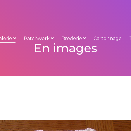
alerie
Patchwork
Broderie
Cartonnage
En images